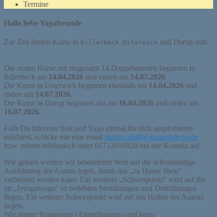
Termine
Hallo liebe Yogafreunde
Zur Zeit finden Kurse in
,
und Darup statt.
Billerbeck
Osterwick
Die neuen Kurse mit insgesamt 14 Doppelstunden beginnen in
Billerbeck am
14.04.2026
und enden am
14.07.2026
.
Die Kurse in Osterwick beginnen ebenfalls am
14.04.2026
und
enden am
14.07.2026
.
Die Kurse in Darup beginnen am am
16.04.2026
und enden am
16.07.2026
.
Falls Du Interesse hast und Yoga einmal für dich ausprobieren
möchtest, schicke mir eine email
martin.adolf@namaste4you.de
bzw. nehme telefonisch unter 01712010828 mit mir Kontakt auf.
Wie gehabt werden wir besonderen Wert auf die selbstständige
Ausführung der Asanas legen, damit das „zu Hause üben“
verbessert werden kann. Ein weiterer „Schwerpunkt“ wird auf die
im „Iyengaryoga“ so beliebten Stehübungen und Drehübungen
liegen. Ein weiterer Schwerpunkt wird auf das Halten der Asanas
liegen.
Wie immer Pranayama (Atemübungen) und kurze