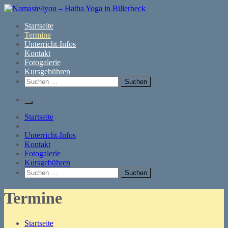
Zum
Inhalt
Namaste4you – Hatha Yoga in Billerbeck
Persönliche Yoga Kurse in Billerbeck in Tradition von B.K.S.
Startseite
springen
Iyengar
Termine
Unterricht-Infos
Kontakt
Fotogalerie
Kursgebühren
Suchen
nach:
Startseite
Termine
Unterricht-Infos
Kontakt
Fotogalerie
Kursgebühren
Suchen
nach:
Termine
Startseite